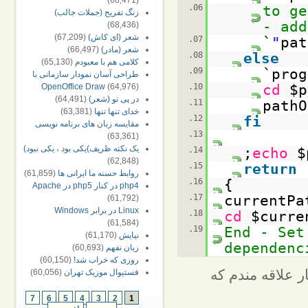
(68,471)
06.
# to 
زنگ تفريح (جملات جالب)
- add
(68,436)
شعر (ای کاش)
(67,209)
07.
`
pat
شعر (مادر)
(66,497)
08.
else
کلامی هم با معبودم
(65,130)
09.
prog
طراحی آسان نمودار سازمانی با
10.
cd
$p
OpenOffice Draw
(64,976)
در پی تو (شعر)
(64,491)
11.
pathO
خدای تنها تنها
(63,381)
12.
fi
مقایسه زبان های برنامه نویسی
13.
(63,361)
يک نکته ظريف)یکی بود ، یکی نبود)
14.
echo
$
(62,848)
15.
return
روابط حسنه ما ایرانی ها
(61,859)
16.
}
php4 در کنار php5 در Apache
17.
currentPa
(61,792)
Linux در برابر Windows
18.
cd
$curre
(61,584)
19.
# End - S
نیایش
(61,170)
dependenc
زبان نفهم
(60,693)
روزی که خراب شد!
(60,150)
ت ولی بسیار علاقه مندم که
فستیوال موزیک تهران
(60,056)
7
6
5
4
3
2
1