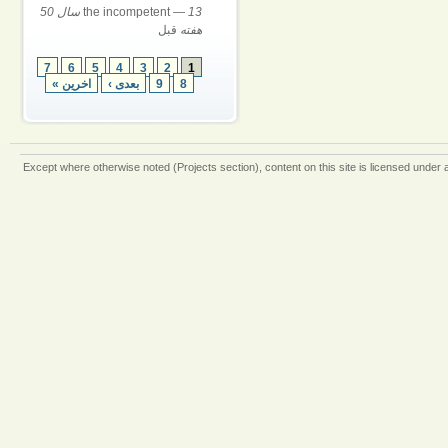
—
the incompetent
13 سال 50
هفته
قبل
7
6
5
4
3
2
1
8
9
بعدی ›
اخرین »
Except where otherwise
noted (Projects section)
, content on this site is licensed under