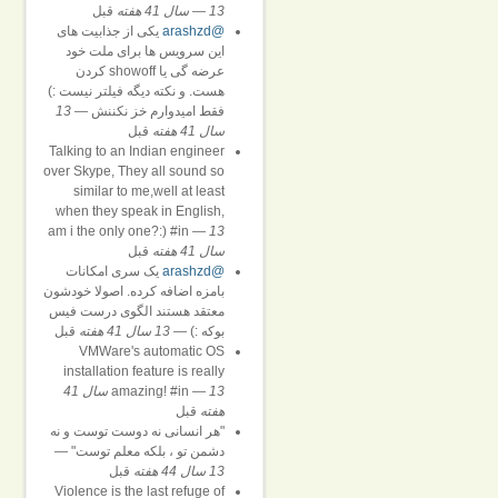
13 سال 41 هفته
—
قبل
@arashzd
یکی از جذابیت های
این سرویس ها برای ملت خود
عرضه گی یا showoff کردن
هست. و نکته دیگه فیلتر نیست :)
فقط امیدوارم خز نکننش
—
13
سال 41 هفته
قبل
Talking to an Indian engineer
over Skype, They all sound so
similar to me,well at least
when they speak in English,
am i the only one?:) #in
—
13
سال 41 هفته
قبل
@arashzd
یک سری امکانات
بامزه اضافه کرده. اصولا خودشون
معتقد هستند الگوی درست فیس
بوکه :)
—
13 سال 41 هفته
قبل
VMWare's automatic OS
installation feature is really
—
amazing! #in
13 سال 41
هفته
قبل
"هر انسانی نه دوست توست و نه
دشمن تو ، بلکه معلم توست"
—
13 سال 44 هفته
قبل
Violence is the last refuge of