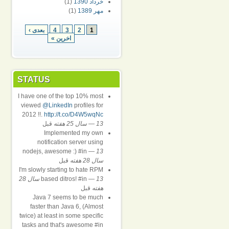
خرداد 1390
(1)
مهر 1389
(1)
1
2
3
4
بعدی ›
اخرین »
STATUS
I have one of the top 10% most
viewed
@LinkedIn
profiles for
2012 !!.
http://t.co/D4W5wqNc
13 سال 25 هفته
—
قبل
Implemented my own
notification server using
nodejs, awesome :) #in
—
13
سال 28 هفته
قبل
I'm slowly starting to hate RPM
—
based ditros! #in
13 سال 28
هفته
قبل
Java 7 seems to be much
faster than Java 6, (Almost
twice) at least in some specific
tasks and that's awesome #in