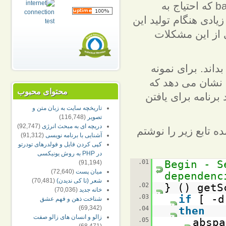
نوشتن برنامه های هوشمند با استفاده از bash script که احتیاج به
ادی هنگام تولید این
ی از این مشکلات
داند. برای نمونه
 نشان می دهد که
محتوای محبوب
برنامه برای یافتن
تاریخچه سایت به زبان متن و
تصویر
(116,748)
دریچه ای به مبحث انرژی
(92,747)
ه تابع زیر را نوشتم
آشنایی با برنامه نویسی
(91,312)
کپی کردن فایل و فولدرهای تودرتو
در PHP به روش یونیکسی
01.
# Begin -
(91,194)
ميان پست
(72,640)
dependenc
شعر (تا کی ندیدن)
(70,481)
02.
getScr
خانه جدید
(70,036)
03.
if
[ -d
شناخت ذهن و فهم عشق
(69,342)
04.
then
زالو و انسان های زالو صفت
05.
abspa