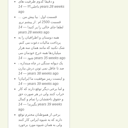
و دقیقا کدوم ظرفیت های
14 years 28 weeks
داخلی؟!!
—
ago
قسمت اول : بیا پیش من. ...
قسمت 2500 ام : از پیشم نرو.
لطفا جای خالی را پر کنید!
—
14
years 28 weeks
ago
همه دوستان و اطرافیان را به
پرداخت مالیات دعوت می کنم.
شک نکنید که مانند همان سه هزار
میلیاردها همه خرج خودمان می
ago
14 years 35 weeks
شود
—
یک دیوانه سنگی در چاه میندازه ،
صد تا عاقل نمی تونن درش بیارن
—
14 years 38 weeks
ago
و اینست رمز موفقیت ما ایرانیان!
—
14 years 39 weeks
ago
و اما برخی دیگر توقع دارند که کار
خراب کنند ولی در هر صورت حق
و حقوق ناحقشان را تمام و کمال
14 years 39 weeks
بگیرند!
—
ago
برخی از هموطنان محترم توقع
دارند که به شیوه ایرانی کار کنند
ولی به همان شیوه مورد برخورد