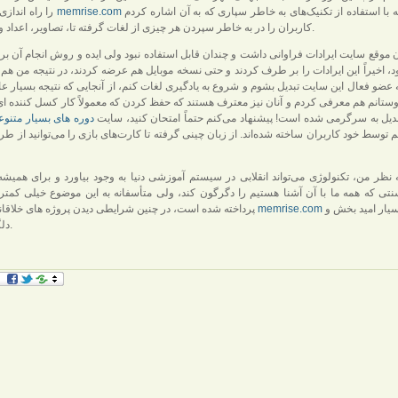
که با استفاده از تکنیک‌های به خاطر سپاری که به آن اشاره کردم
memrise.com
را راه اندازی کرده بود به نام
کاربران را در به خاطر سپردن هر چیزی از لغات گرفته تا، تصاویر، اعداد و ... یاری می‌کرد.
 موقع سایت ایرادات فراوانی داشت و چندان قابل استفاده نبود ولی ایده و روش انجام آن بر
د، اخیراً این ایرادات را بر طرف کردند و حتی نسخه موبایل هم عرضه کردند، در نتیجه من ه
 عضو فعال این سایت تبدیل بشوم و شروع به یادگیری لغات کنم، از آنجایی که نتیجه بسیار عا
ستانم هم معرفی کردم و آنان نیز معترف هستند که حفظ کردن که معمولاً کار کسل کننده ا
دیل به سرگرمی شده است! پیشنهاد می‌کنم حتماً امتحان کنید، سایت
دوره های بسیار متنوع
 توسط خود کاربران ساخته شده‌اند. از زبان چینی گرفته تا کارت‌های بازی را می‌توانید از طر
 نظر من، تکنولوژی می‌تواند انقلابی در سیستم آموزشی دنیا به وجود بیاورد و برای همیش
تی که همه ما با آن آشنا هستیم را دگرگون کند، ولی متأسفانه به این موضوع خیلی کمتر ا
بسیار امید بخش و
memrise.com
پرداخته شده است، در چنین شرایطی دیدن پروژه های خلاقانه ای مثل سایت
دلگرم کننده است.