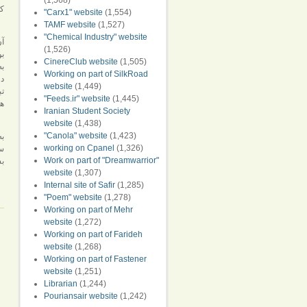
(1,568)
"Carx1" website
(1,554)
TAMF website
(1,527)
"Chemical Industry" website
آن
(1,526)
بو
CinereClub website
(1,505)
به
Working on part of SilkRoad
دو
website
(1,449)
تب
"Feeds.ir" website
(1,445)
هم
Iranian Student Society
website
(1,438)
"Canola" website
(1,423)
به
working on Cpanel
(1,326)
سن
Work on part of "Dreamwarrior"
website
(1,307)
Internal site of Safir
(1,285)
"Poem" website
(1,278)
Working on part of Mehr
website
(1,272)
Working on part of Farideh
website
(1,268)
Working on part of Fastener
website
(1,251)
Librarian
(1,244)
Pouriansair website
(1,242)