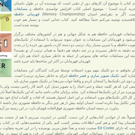
م کتاب با موضوع آن کارهای دور از ذهنی است که نویسنده آن در طول داستان
جربه کرده است! - موضوع اصلی کتاب افزایش توانمندی حافظه و
مسابقات
(Memory Championship) است. اگر به ذهن/مغز انسان
قهرمانی حافظه
اقه‌مندید توصیه می‌کنم حتماً مطالعه کنید. کتاب جذابی است و بسیار هم خوب
نوشته شده است.
سابقات قهرمانی حافظه هم به شکل جهانی و هم در کشورهای مختلف برگزار
‌شود و قهرمانان این مسابقات به عنوان نمونه می‌توانند با استفاده از تکنیک‌های
ویت حافظه و با تمرین بسیار زیاد، ترتیب دو دسته کارت پاسور بور خرده را در مدت
د دقیقه به خاطر بسپردند و در چند دقیقه هم دقیقاً به همان ترتیب از نو بچینند!!
بته این مسابقات شاخه های متنوعی از جمله به خاطر سپاری اعداد هم دارد که
قهرمان قهرمانان در اکثر این شاخه‌ها باید خبره باشد.
ر بخواهم به دو تکنیک مهم مورد استفاده توسط شرکت کنندگان این مسابقات
اره کنم،
تکنیک تصویر سازی
و
قصر حافظه
(برای به خاطر سپاری ترتیب) است.
 دوی این تکنیک‌ها را امتحان کردم و واقعاً جواب می‌دهد! در تکنیک تصویر سازی باید
ی کرد که هر کلمه، جمله و حتی اعداد را به تصویر تبدیل کرد. البته کار راحتی نیست ولی ب
 کل اکثر تکنیک‌های مورد استفاده بر این اصل استوار هستند که لغات و کلمات ابداع خود ب
قدر تکامل پیدا نکرده است، انسان اولیه بیش از هر چیز دیگر به حافظه تصویری نیاز داشته است ت
بیاورد، در نتیجه انسان حافظه تصویری فوق‌العاده قوی‌ای دارد، در این زمینه نیز آزمایش‌های فراوانی شده که صحت آن را اثبات می‌کند.
مولاً بعد از خواندن کتاب‌هایی از این دست، گشتی در اینترنت می‌زنم تا هم از صحت 
مینان پیدا کنم و هم کمی اطلاعات بیشتر کسب کنم. یکی از شخصیت‌هایی که در کتاب زی
است که دارای
Ed Cooke
صحبت شده و بعداً نقش مربی نویسنده را در این تجربه متفاوت بر عهده می‌گیرد