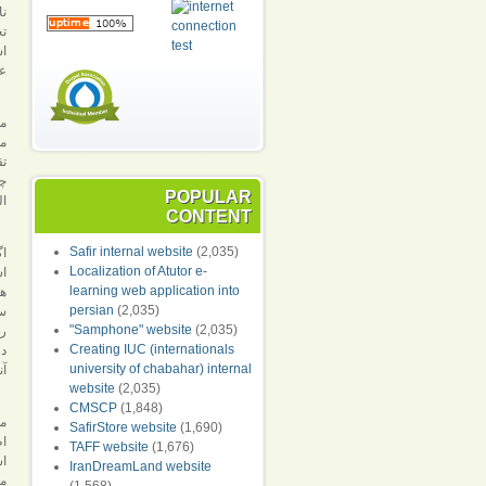
نا
ت
عل
م
می
تق
چن
POPULAR
ال
CONTENT
Safir internal website
(2,035)
اگ
Localization of Atutor e-
اش
learning web application into
هر
persian
(2,035)
سع
"Samphone" website
(2,035)
Creating IUC (internationals
در
university of chabahar) internal
آن
website
(2,035)
CMSCP
(1,848)
مع
SafirStore website
(1,690)
اط
TAFF website
(1,676)
IranDreamLand website