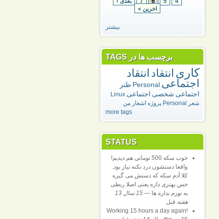
4
5
6
7
بعدی ›
اخرین »
بیشتر
برچسب ها در TAGS
کاری
انتقاد
انتقاد
اجتماعی
Personal
طنز
اجتماعی
شخصی
اجتماعی
Linux
شعر
Personal
پروژه
اشعار من
more tags
STATUS
خوب سکه 500 تومانی هم دیدیم!
واقعا دستشون درد نکنه نیاز بود.
کلا آدم سکه که دستش می گیره
حس بهتری داره یعنی اصلا ربطی
به تورم نداره ها
—
15 سال 13
هفته
قبل
Working 15 hours a day again!