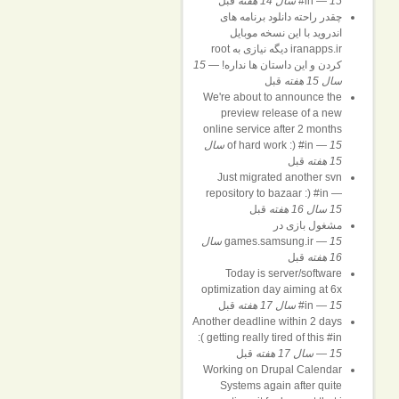
15 سال 14 هفته
—
#in
قبل
چقدر راحته دانلود برنامه های
اندروید با این نسخه موبایل
iranapps.ir دیگه نیازی به root
کردن و این داستان ها نداره!
—
15
سال 15 هفته
قبل
We're about to announce the
preview release of a new
online service after 2 months
—
of hard work :) #in
15 سال
15 هفته
قبل
Just migrated another svn
repository to bazaar :) #in
—
15 سال 16 هفته
قبل
مشغول بازی در
—
games.samsung.ir
15 سال
16 هفته
قبل
Today is server/software
optimization day aiming at 6x
15 سال 17 هفته
—
#in
قبل
Another deadline within 2 days
:( getting really tired of this #in
15 سال 17 هفته
—
قبل
Working on Drupal Calendar
Systems again after quite