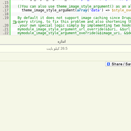
15.
16.
17.
theme_image_style_argument(
array
(
'data'
) =>
$style_ov
18.
19.
//By default it does not support image caching since Dru
query string, to fix this problem and also shortening t
20.
21.
22.
اندازه
26.5 کیلو بایت