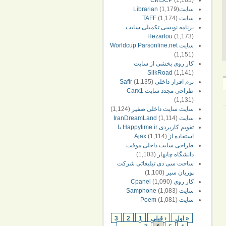
CMSCP
(1,183)
سایتLibrarian
(1,179)
سایت TAFF
(1,174)
برنامه نویسی تکمیلی سایت
Hezartou
(1,173)
سایت Worldcup.Parsonline.net
(1,151)
کار روی بخشی از سایت
SilkRoad
(1,141)
نرم افزار داخلی Safir
(1,135)
طراحی مجدد سایت Carx1
(1,131)
سایت سایت داخلی صفیر
(1,124)
سایت IranDreamLand
(1,114)
تقویم کاربردی Happytime.ir با
استفاده از Ajax
(1,114)
طراحی سایت داخلی موقت
دانشگاه چابهار
(1,103)
ساخت سی دی تبلیغاتی شرکت
پوریان سیر
(1,100)
کار روی Cpanel
(1,090)
سایت Samphone
(1,083)
سایت Poem
(1,081)
« اول
‹ قبلی
1
2
3