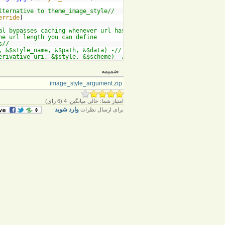
//You can also use theme_image_style_argument() as an alternative to theme_image_style()
erride
)
pal bypasses caching whenever url has
he url length you can define
//your own special logic simply by implementing two hooks.
//- mymodule_image_style_argument_url_override(&$uri, &$url, &$style_name, &$path, &$data)
//- mymodule_image_style_argument_override(&$image_uri, &$derivative_uri, &$style, &$scheme)
ضمیمه
image_style_argument.zip
امتیاز شما:
خالی
میانگین:
4
(
6
رای)
وارد شوید
برای ارسال نظرات