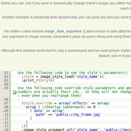
 frame you can, but if you want to dynamically change frame's image you either ha
each d
Another example is rendering texts dynamically, you can pass any text you want t
I've written a new module
image_style_argument
(Latest version is also attached
any argument to image module, parameters pass via query string
and using them 
Although this solution works but it's only a workaround and we need proper implem
feature, join in if yo
01.
//Use the following code to see the style's parameters
02.
= image_style_load(
'style_name'
);
$style
03.
print_r(
$style
);
04.
05.
//Use the following code override style parameters and g
numbers are actually their ids , so they will not chang
even when you rearrange them) :
06.
07.
(
=
array
(
'effects'
=>
array
$style_override
08.
array
(
//Overlay (watermark)
9 =>
09.
(
=>
array
'data'
10.
'
=>
'
public://my_frame.jpg
'path'
11.
)
12.
)
13.
));
14.
image_style_argument_url(
'style_name'
,
'
public://myi