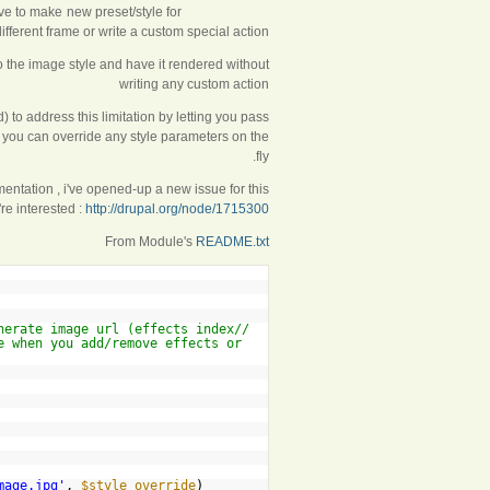
ve to make new preset/style for
ifferent frame or write a custom special action.
o the image style and have it rendered without
writing any custom action
) to address this limitation by letting you pass
you can override any style parameters on the
fly.
entation , i've opened-up a new issue for this
u're interested :
http://drupal.org/node/1715300
From Module's
README.txt
enerate image url (effects index
e when you add/remove effects or
mage.jpg
'
,
$style_override
);