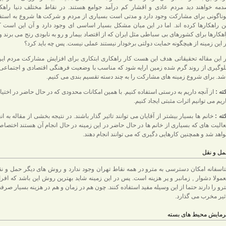
مه خواهند دید مردم عادی و اقشار کم درآمد جوامع هستند. در نقاط مختلف دنیا راهک
ناگونی برای مشارکت وجود دارد و مدتی است بسیاری از مردم و شرکت ها شروع به استفا
ن راهکارها کرده اند. اما در این میان مشکل بسیار اساسی ای وجود دارد و آن این است ک
هکارها برای کشورهای بی سباطی مثل ایران که از اقتصاد بیمار و رو به نابودی رنج می برند و
 این زمینه از هیچگونه حمایت دولتی برخودار نیستند عملی نیست. پس چه باید کرد؟
 این مقاله تحقیقاتی هدف این هست کار راهکاری ابتکاری برای افزایش مشارکت مردم ایر
وگیری از روند گرم شده زمین ارایه شود که مناسب با وضعیت فرهنگی اقتصادی و اجتماعی
شد. برای شروع زمینه های مشارکت را به چند دسته تقسیم بندی می کنیم.
ته :
از آنچه داریم به درستی استفاده کنیم. با همین امکانات محدودی که در حال حاضر در اختیا
ریم می توانیم اثرات مثبتی ایجاد کنیم.
ته :
خانم ها بسیار بیشتر از آقایان می توانند تاثیر گذار باشند. در نتیجه بخشی از مقاله به ا
الیت های که بسیاری از خانم ها در حال حاضر در این زمینه در حال انجام آن هستند اختصاص
اهد شد و همچنین کارهایی دگیری که می توانند انجام دهند.
ل و نقل
اسفانه امکان دسترسی به مترو در همه نقاط تهران وجود ندارد و روش های دیگر حمل و نق
مولا دشوار , زمانبر و پر هزینه است. پس در این زمینه شاید بهترین روش این باشد که اف
رو را دارند حتما از این وسیله مفید استفاده کنند. چون هم در زمان و هم در هزینه بسیار صرف
ثیر مخرب می گذارد.
رمایش محیط های بسته