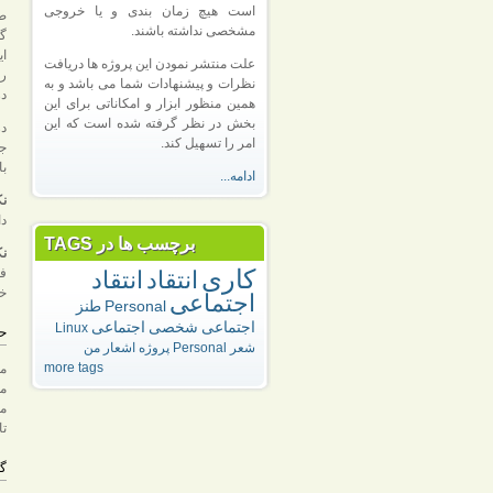
است هیچ زمان بندی و یا خروجی
صد
مشخصی نداشته باشند.
گو
ای
علت منتشر نمودن این پروژه ها دریافت
را
نظرات و پیشنهادات شما می باشد و به
در
همین منظور ابزار و امکاناتی برای این
بخش در نظر گرفته شده است که این
در
امر را تسهیل کند.
جل
با
ادامه...
نک
دا
برچسب ها در TAGS
نک
کاری
فع
انتقاد
انتقاد
خو
اجتماعی
Personal
طنز
اجتماعی
شخصی
اجتماعی
Linux
حم
شعر
Personal
پروژه
اشعار من
more tags
مت
مع
مت
تا
گ