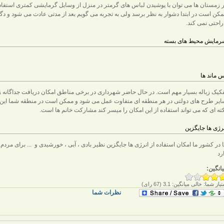
 زمستان ها می توان با پوشیدن لباس های گرمتر در منزل از وسایل گرمایشی کمتری استفاده
کن است در ابتدا دشوار به نظر برسد ولی به تجربه می گویم بعد از مدتی عادت می شود و د
راحتی نمی کند.
رمایش محیط های بسته
 ماند ها
کیک زباله بسیار مهم است. در حال حاضر شهرداری در برخی مناطق امکان دریافت جداگانه زب
یر طرح های دولتی در هر منطقه ای متفاوت عمل می شود و ممکن است در منطقه شما این امکا
ته ای که می تواند استفاده از این امکان را میسر کند مشارکت خانم ها است.
رژی ها جایگزین
ا در کشور ما امکان استفاده از انرژی ها جایگزین نظیر بادی ، آبی ، خورشیدی و ... برای مردم
رد
انگین:
تیاز شما:
خالی
میانگین:
3.1
(
67
رای)
نظرات شما