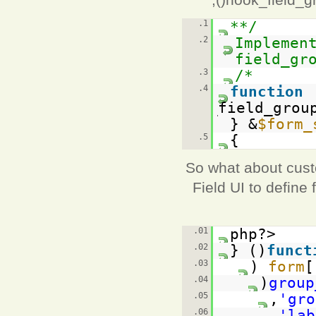
1.
/**
2.
* Impleme
field_gr
3.
*/
4.
function
mymodule_field_grou
&
$form_
5.
}
So what about custo
Field UI to define
01.
<?php
02.
funct
03.
(
[
04.
(
05.
,
06.
,