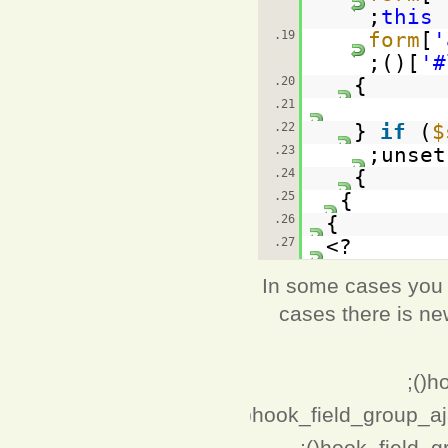
this 
19.
[
'
();
[
'#
20.
}
21.
22.
if
(
$
23.
unset
24.
}
25.
}
26.
}
27.
?>
In some cases you m
cases there is new
ho
hook_field_group_aj
hook_field_g