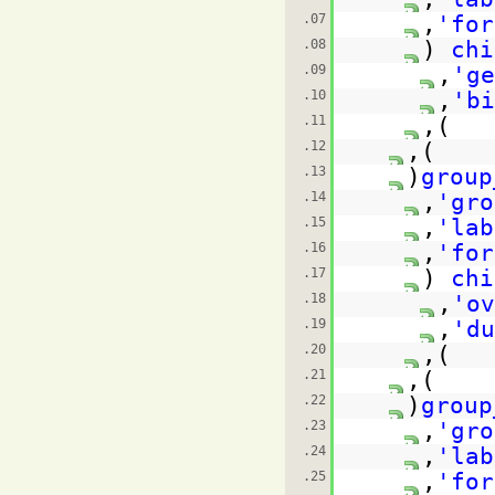
07.
,
08.
(
09.
,
10.
,
11.
),
12.
),
13.
(
14.
,
15.
,
16.
,
17.
(
18.
,
19.
,
20.
),
21.
),
22.
(
23.
,
24.
,
25.
,