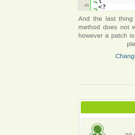
45.
?>
And the last thing
method does not wo
however a patch is 
pl
#208790