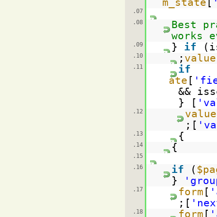
$form_state
[
07.
08.
//Best 
works e
09.
if
(i
10.
11.
if
(isset(
$form_state
[
'fi
&& iss
[
'va
12.
[
'va
13.
}
14.
}
15.
16.
if
(
$pa
'grou
17.
[
'
[
'nex
18.
[
'