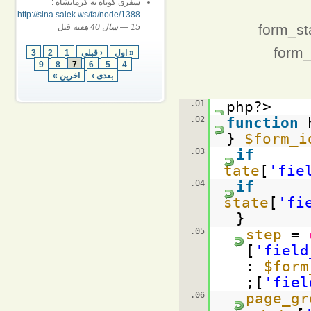
سفری کوتاه به کرمانشاه :
http://sina.salek.ws/fa/node/1388
15 سال 40 هفته
—
قبل
« اول
‹ قبلی
1
2
3
9
8
7
6
5
4
بعدی ›
اخرین »
01.
<?php
02.
function
$form_i
03.
if
(isset(
$form_state
[
'fie
04.
if
(
$form_state
[
'fi
{
05.
=
[
'field
:
$form
[
'fiel
06.