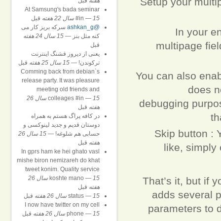
Setup your multip
هفته
قبل
At Samsung's bada seminar
15 سال 22 هفته
—
#in
قبل
@ashkan_g
سرکه بریز کار می
In your en
کنه مثل بنز
—
15 سال 24 هفته
multipage fie
قبل
یعنی از دیروز قشنگ اینترنت
ترکوندن!
—
15 سال 25 هفته
قبل
Comming back from debian`s
You can also enab
release party. It was pleasure
does no
meeting old friends and
—
colleages #in
15 سال 26
debugging purpos
هفته
قبل
th
در کافه پراگ هستم به همراه
دوستان قدیم و جدید لینوکسی و
Skip button : 
حسابی هم شلوغه!
—
15 سال 26
هفته
قبل
like, simply
In gprs ham ke hei ghato vasl
mishe biron nemizareh do khat
tweet konim. Quality service
—
koshte mano
15 سال 26
That’s it, but i
هفته
قبل
adds several p
15 سال 26 هفته
—
status
قبل
I now have twitter on my cell
parameters to 
15 سال 26 هفته
—
phone
قبل